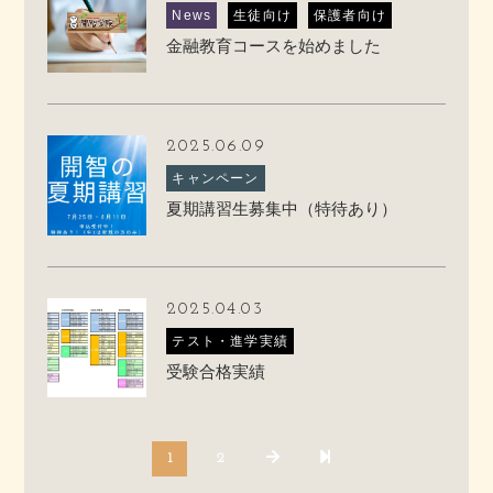
News
生徒向け
保護者向け
金融教育コースを始めました
2025.06.09
キャンペーン
夏期講習生募集中（特待あり）
2025.04.03
テスト・進学実績
受験合格実績
1
2