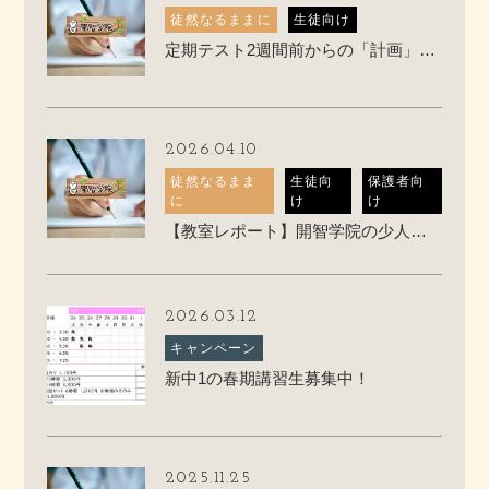
徒然なるままに
生徒向け
定期テスト2週間前からの「計画」の立て方
2026.04.10
徒然なるまま
生徒向
保護者向
に
け
け
【教室レポート】開智学院の少人数授業ってこんな感じです
2026.03.12
キャンペーン
新中1の春期講習生募集中！
2025.11.25