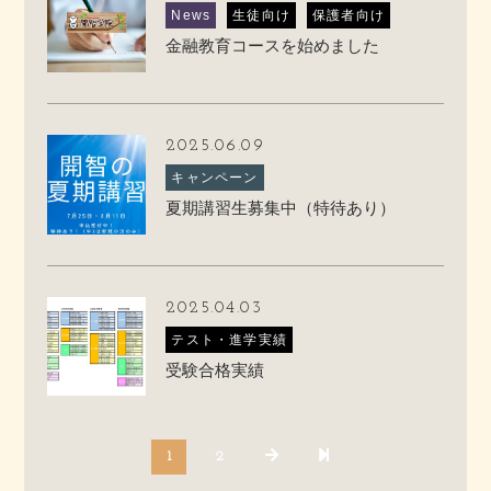
News
生徒向け
保護者向け
金融教育コースを始めました
2025.06.09
キャンペーン
夏期講習生募集中（特待あり）
2025.04.03
テスト・進学実績
受験合格実績
1
2