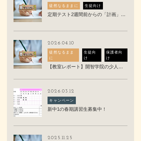
徒然なるままに
生徒向け
定期テスト2週間前からの「計画」の立て方
2026.04.10
徒然なるまま
生徒向
保護者向
に
け
け
【教室レポート】開智学院の少人数授業ってこんな感じです
2026.03.12
キャンペーン
新中1の春期講習生募集中！
2025.11.25