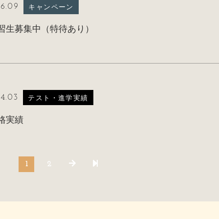
6.09
キャンペーン
習生募集中（特待あり）
4.03
テスト・進学実績
格実績
1
2