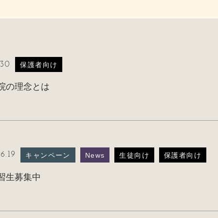
.30
保護者向け
院の理念とは
6.19
キャンペーン
News
生徒向け
保護者向け
習生募集中