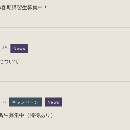
の春期講習生募集中！
1.25
News
について
.18
キャンペーン
News
習生募集中（特待あり）