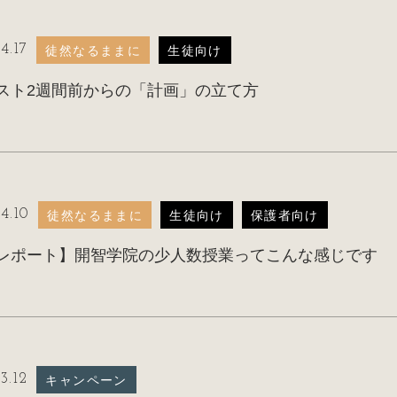
4.17
徒然なるままに
生徒向け
スト2週間前からの「計画」の立て方
4.10
徒然なるままに
生徒向け
保護者向け
レポート】開智学院の少人数授業ってこんな感じです
3.12
キャンペーン