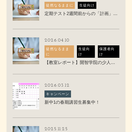
徒然なるままに
生徒向け
定期テスト2週間前からの「計画」の立て方
2026.04.10
徒然なるまま
生徒向
保護者向
に
け
け
【教室レポート】開智学院の少人数授業ってこんな感じです
2026.03.12
キャンペーン
新中1の春期講習生募集中！
2025.11.25