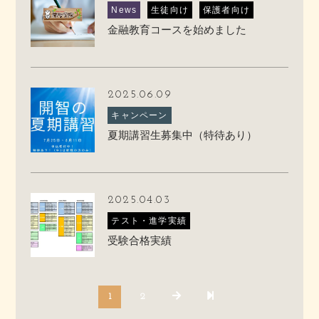
News
生徒向け
保護者向け
金融教育コースを始めました
2025.06.09
キャンペーン
夏期講習生募集中（特待あり）
2025.04.03
テスト・進学実績
受験合格実績
1
2