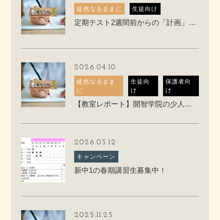
徒然なるままに
生徒向け
定期テスト2週間前からの「計画」の立て方
2026.04.10
徒然なるまま
生徒向
保護者向
に
け
け
【教室レポート】開智学院の少人数授業ってこんな感じです
2026.03.12
キャンペーン
新中1の春期講習生募集中！
2025.11.25