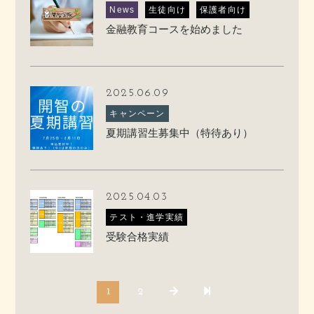
News
生徒向け
保護者向け
金融教育コースを始めました
2025.06.09
キャンペーン
夏期講習生募集中（特待あり）
2025.04.03
テスト・進学実績
受験合格実績
1
2