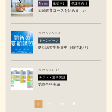
News
生徒向け
保護者向け
金融教育コースを始めました
2025.06.09
キャンペーン
夏期講習生募集中（特待あり）
2025.04.03
テスト・進学実績
受験合格実績
1
2