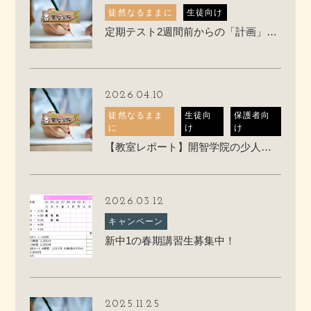
徒然なるままに
生徒向け
定期テスト2週間前からの「計画」の立て方
2026.04.10
徒然なるまま
生徒向
保護者向
に
け
け
【教室レポート】開智学院の少人数授業ってこんな感じです
2026.03.12
キャンペーン
新中1の春期講習生募集中！
2025.11.25